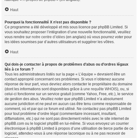
Haut
Pourquoi la fonctionnalité X n’est pas disponible ?
Ce programme a été développé et mis sous licence par phpBB Limited. Si
vous souhaitez proposer l’intégration d’une nouvelle fonctionnalité, veuillez
vous rendre sur
notre centre d’idées
(en anglais) où vous pourrez voter pour
les idées soumises par d’autres utilisateurs et suggérer les vôtres.
Haut
Qui dois-je contacter à propos de problèmes d’abus ou d’ordres légaux
liés à ce forum ?
Tous les administrateurs listés sur la page « L’équipe » devraient être un
contact approprié concernant ces problèmes. Si vous n’obtenez aucune
réponse de leur part, vous devriez alors contacter le propriétaire du domaine
(dont les informations sont disponibles grâce à
une requête WHOIS
), ou, si
celui-ci fonctionne sur un service gratuit (comme Yahoo, Free, etc.), le service
de gestion des abus. Veuillez noter que phpBB Limited n’a absolument
aucune juridiction et ne peut en aucun cas être tenu comme responsable de
comment, où et par qui ce forum est utilisé. Ne contactez pas phpBB Limited
pour tout problème d’ordre légal (commentaire incessant, insultant,
diffamatoire, etc.) qui ne sont pas directement reliés avec le site internet de
phpBB.com ou le logiciel phpBB en lui-même. Si vous envoyez un courrier
électronique à phpBB Limited à propos d’une utilisation de tierce partie de ce
logiciel, attendez-vous à une réponse laconique ou à ne pas recevoir de