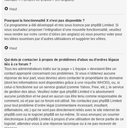
Haut
Pourquoi la fonctionnalité X n’est pas disponible ?
Ce programme a été développé et mis sous licence par phpBB Limited. Si
vous souhaitez proposer l’intégration d’une nouvelle fonctionnalité, veuillez
vous rendre sur
notre centre d’idées
(en anglais) où vous pourrez voter pour
les idées soumises par d’autres utilisateurs et suggérer les vôtres.
Haut
Qui dois-je contacter à propos de problèmes d’abus ou d’ordres légaux
liés à ce forum ?
Tous les administrateurs listés sur la page « L’équipe » devraient être un
contact approprié concernant ces problèmes. Si vous n’obtenez aucune
réponse de leur part, vous devriez alors contacter le propriétaire du domaine
(dont les informations sont disponibles grâce à
une requête WHOIS
), ou, si
celui-ci fonctionne sur un service gratuit (comme Yahoo, Free, etc.), le service
de gestion des abus. Veuillez noter que phpBB Limited n’a absolument
aucune juridiction et ne peut en aucun cas être tenu comme responsable de
comment, où et par qui ce forum est utilisé. Ne contactez pas phpBB Limited
pour tout problème d’ordre légal (commentaire incessant, insultant,
diffamatoire, etc.) qui ne sont pas directement reliés avec le site internet de
phpBB.com ou le logiciel phpBB en lui-même. Si vous envoyez un courrier
électronique à phpBB Limited à propos d’une utilisation de tierce partie de ce
logiciel, attendez-vous à une réponse laconique ou à ne pas recevoir de