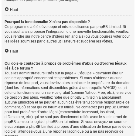
Haut
Pourquoi la fonctionnalité X n’est pas disponible ?
Ce programme a été développé et mis sous licence par phpBB Limited. Si
vous souhaitez proposer l’intégration d’une nouvelle fonctionnalité, veuillez
vous rendre sur
notre centre d’idées
(en anglais) où vous pourrez voter pour
les idées soumises par d’autres utilisateurs et suggérer les vôtres.
Haut
Qui dois-je contacter à propos de problèmes d’abus ou d’ordres légaux
liés à ce forum ?
Tous les administrateurs listés sur la page « L’équipe » devraient être un
contact approprié concernant ces problèmes. Si vous n’obtenez aucune
réponse de leur part, vous devriez alors contacter le propriétaire du domaine
(dont les informations sont disponibles grâce à
une requête WHOIS
), ou, si
celui-ci fonctionne sur un service gratuit (comme Yahoo, Free, etc.), le service
de gestion des abus. Veuillez noter que phpBB Limited n’a absolument
aucune juridiction et ne peut en aucun cas être tenu comme responsable de
comment, où et par qui ce forum est utilisé. Ne contactez pas phpBB Limited
pour tout problème d’ordre légal (commentaire incessant, insultant,
diffamatoire, etc.) qui ne sont pas directement reliés avec le site internet de
phpBB.com ou le logiciel phpBB en lui-même. Si vous envoyez un courrier
électronique à phpBB Limited à propos d’une utilisation de tierce partie de ce
logiciel, attendez-vous à une réponse laconique ou à ne pas recevoir de