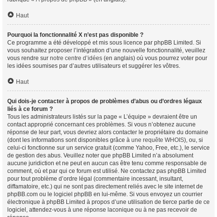
Haut
Pourquoi la fonctionnalité X n’est pas disponible ?
Ce programme a été développé et mis sous licence par phpBB Limited. Si
vous souhaitez proposer l’intégration d’une nouvelle fonctionnalité, veuillez
vous rendre sur
notre centre d’idées
(en anglais) où vous pourrez voter pour
les idées soumises par d’autres utilisateurs et suggérer les vôtres.
Haut
Qui dois-je contacter à propos de problèmes d’abus ou d’ordres légaux
liés à ce forum ?
Tous les administrateurs listés sur la page « L’équipe » devraient être un
contact approprié concernant ces problèmes. Si vous n’obtenez aucune
réponse de leur part, vous devriez alors contacter le propriétaire du domaine
(dont les informations sont disponibles grâce à
une requête WHOIS
), ou, si
celui-ci fonctionne sur un service gratuit (comme Yahoo, Free, etc.), le service
de gestion des abus. Veuillez noter que phpBB Limited n’a absolument
aucune juridiction et ne peut en aucun cas être tenu comme responsable de
comment, où et par qui ce forum est utilisé. Ne contactez pas phpBB Limited
pour tout problème d’ordre légal (commentaire incessant, insultant,
diffamatoire, etc.) qui ne sont pas directement reliés avec le site internet de
phpBB.com ou le logiciel phpBB en lui-même. Si vous envoyez un courrier
électronique à phpBB Limited à propos d’une utilisation de tierce partie de ce
logiciel, attendez-vous à une réponse laconique ou à ne pas recevoir de