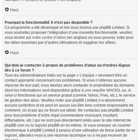
Haut
Pourquoi la fonctionnalité X n’est pas disponible ?
Ce programme a été développé et mis sous licence par phpBB Limited. Si
vous souhaitez proposer l’intégration d’une nouvelle fonctionnalité, veuillez
vous rendre sur
notre centre d’idées
(en anglais) où vous pourrez voter pour
les idées soumises par d’autres utilisateurs et suggérer les vôtres.
Haut
Qui dois-je contacter à propos de problèmes d’abus ou d’ordres légaux
liés à ce forum ?
Tous les administrateurs listés sur la page « L’équipe » devraient être un
contact approprié concernant ces problèmes. Si vous n’obtenez aucune
réponse de leur part, vous devriez alors contacter le propriétaire du domaine
(dont les informations sont disponibles grâce à
une requête WHOIS
), ou, si
celui-ci fonctionne sur un service gratuit (comme Yahoo, Free, etc.), le service
de gestion des abus. Veuillez noter que phpBB Limited n’a absolument
aucune juridiction et ne peut en aucun cas être tenu comme responsable de
comment, où et par qui ce forum est utilisé. Ne contactez pas phpBB Limited
pour tout problème d’ordre légal (commentaire incessant, insultant,
diffamatoire, etc.) qui ne sont pas directement reliés avec le site internet de
phpBB.com ou le logiciel phpBB en lui-même. Si vous envoyez un courrier
électronique à phpBB Limited à propos d’une utilisation de tierce partie de ce
logiciel, attendez-vous à une réponse laconique ou à ne pas recevoir de