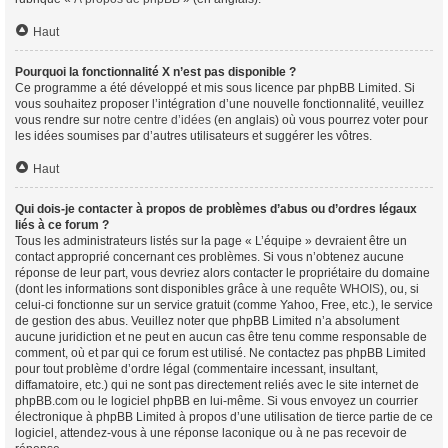
Haut
Pourquoi la fonctionnalité X n’est pas disponible ?
Ce programme a été développé et mis sous licence par phpBB Limited. Si
vous souhaitez proposer l’intégration d’une nouvelle fonctionnalité, veuillez
vous rendre sur
notre centre d’idées
(en anglais) où vous pourrez voter pour
les idées soumises par d’autres utilisateurs et suggérer les vôtres.
Haut
Qui dois-je contacter à propos de problèmes d’abus ou d’ordres légaux
liés à ce forum ?
Tous les administrateurs listés sur la page « L’équipe » devraient être un
contact approprié concernant ces problèmes. Si vous n’obtenez aucune
réponse de leur part, vous devriez alors contacter le propriétaire du domaine
(dont les informations sont disponibles grâce à
une requête WHOIS
), ou, si
celui-ci fonctionne sur un service gratuit (comme Yahoo, Free, etc.), le service
de gestion des abus. Veuillez noter que phpBB Limited n’a absolument
aucune juridiction et ne peut en aucun cas être tenu comme responsable de
comment, où et par qui ce forum est utilisé. Ne contactez pas phpBB Limited
pour tout problème d’ordre légal (commentaire incessant, insultant,
diffamatoire, etc.) qui ne sont pas directement reliés avec le site internet de
phpBB.com ou le logiciel phpBB en lui-même. Si vous envoyez un courrier
électronique à phpBB Limited à propos d’une utilisation de tierce partie de ce
logiciel, attendez-vous à une réponse laconique ou à ne pas recevoir de