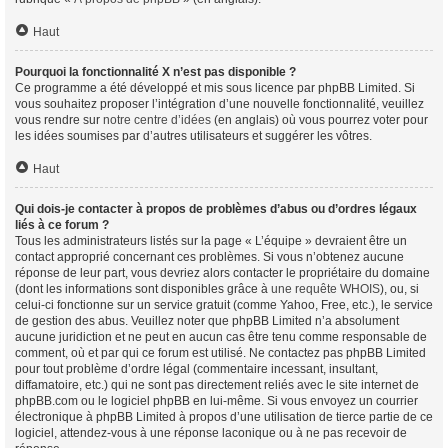
Haut
Pourquoi la fonctionnalité X n’est pas disponible ?
Ce programme a été développé et mis sous licence par phpBB Limited. Si
vous souhaitez proposer l’intégration d’une nouvelle fonctionnalité, veuillez
vous rendre sur
notre centre d’idées
(en anglais) où vous pourrez voter pour
les idées soumises par d’autres utilisateurs et suggérer les vôtres.
Haut
Qui dois-je contacter à propos de problèmes d’abus ou d’ordres légaux
liés à ce forum ?
Tous les administrateurs listés sur la page « L’équipe » devraient être un
contact approprié concernant ces problèmes. Si vous n’obtenez aucune
réponse de leur part, vous devriez alors contacter le propriétaire du domaine
(dont les informations sont disponibles grâce à
une requête WHOIS
), ou, si
celui-ci fonctionne sur un service gratuit (comme Yahoo, Free, etc.), le service
de gestion des abus. Veuillez noter que phpBB Limited n’a absolument
aucune juridiction et ne peut en aucun cas être tenu comme responsable de
comment, où et par qui ce forum est utilisé. Ne contactez pas phpBB Limited
pour tout problème d’ordre légal (commentaire incessant, insultant,
diffamatoire, etc.) qui ne sont pas directement reliés avec le site internet de
phpBB.com ou le logiciel phpBB en lui-même. Si vous envoyez un courrier
électronique à phpBB Limited à propos d’une utilisation de tierce partie de ce
logiciel, attendez-vous à une réponse laconique ou à ne pas recevoir de