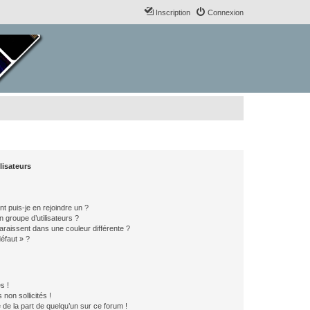
Inscription
Connexion
lisateurs
t puis-je en rejoindre un ?
 groupe d’utilisateurs ?
araissent dans une couleur différente ?
défaut » ?
s !
non sollicités !
e de la part de quelqu’un sur ce forum !