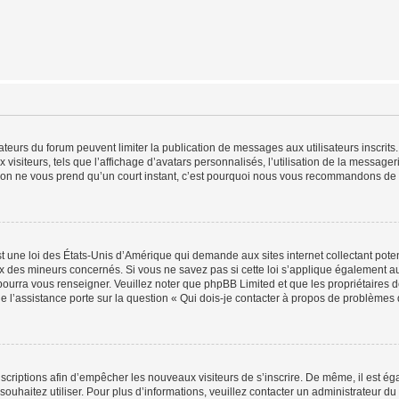
trateurs du forum peuvent limiter la publication de messages aux utilisateurs inscri
visiteurs, tels que l’affichage d’avatars personnalisés, l’utilisation de la messager
ription ne vous prend qu’un court instant, c’est pourquoi nous vous recommandons de l
t une loi des États-Unis d’Amérique qui demande aux sites internet collectant pot
 des mineurs concernés. Si vous ne savez pas si cette loi s’applique également au
 pourra vous renseigner. Veuillez noter que phpBB Limited et que les propriétaires
ue l’assistance porte sur la question « Qui dois-je contacter à propos de problèmes 
inscriptions afin d’empêcher les nouveaux visiteurs de s’inscrire. De même, il est é
s souhaitez utiliser. Pour plus d’informations, veuillez contacter un administrateur du