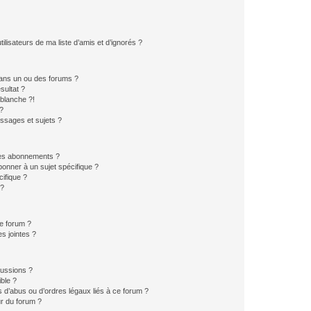
lisateurs de ma liste d’amis et d’ignorés ?
ans un ou des forums ?
sultat ?
blanche ?!
?
ssages et sujets ?
t les abonnements ?
onner à un sujet spécifique ?
ifique ?
 ?
ce forum ?
s jointes ?
cussions ?
ible ?
 d’abus ou d’ordres légaux liés à ce forum ?
r du forum ?