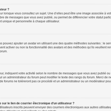
ateur ?
ur lorsque vous consultez un sujet. Une d’elles peut être une image associée à vo
mbre de messages que vous avez publié, ou permet de différencier votre statut parti
 unique et personnelle à chaque utilisateur.
ous pouvez ajouter un avatar en utilisant une des quatre méthodes suivantes : le serv
ent activer ou non la fonctionnalité des avatars et des méthodes qu’ils veuillent ren
forum.
ur, indiquent votre activité selon le nombre de messages que vous avez publié ou id
eul un administrateur du forum peut modifier le texte des rangs du forum. Merci de 
de forums ne toléreront pas ce procédé et un administrateur ou un modérateur pou
ur le lien de courrier électronique d’un utilisateur ?
s utilisateurs inscrits peuvent envoyer des courriers électroniques aux autres utili