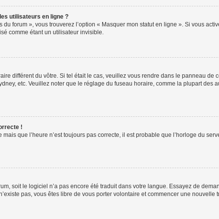
s utilisateurs en ligne ?
s du forum », vous trouverez l’option « Masquer mon statut en ligne ». Si vous activ
é comme étant un utilisateur invisible.
aire différent du vôtre. Si tel était le cas, veuillez vous rendre dans le panneau de co
ey, etc. Veuillez noter que le réglage du fuseau horaire, comme la plupart des autr
orrecte !
 mais que l’heure n’est toujours pas correcte, il est probable que l’horloge du serve
orum, soit le logiciel n’a pas encore été traduit dans votre langue. Essayez de deman
 n’existe pas, vous êtes libre de vous porter volontaire et commencer une nouvelle t