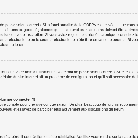
t de passe soient corrects. Si la fonctionnalité de la COPPA est activée et que vous 
ains forums exigeront également que les nouvelles inscriptions doivent être activée
te lors de votre inscription. Si vous aviez reçu un courrier électronique, consultez l
r électronique ou le courrier électronique a été filtré en tant que pourriel. Si vo
rateur du forum.
out que votre nom d’utilisateur et votre mot de passe soient corrects. Si tel est le
iétaire du site internet ait un problème de configuration et qu’il soit nécessaire de l
 plus me connecter ?!
votre compte pour une quelconque raison. De plus, beaucoup de forums suppriment pér
 nouveau et essayez de participer plus activement aux discussions du forum.
 récupéré, il peut facilement être réinitialisé. Veuillez vous rendre sur la page de