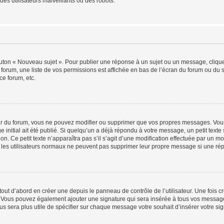
es utilisateurs malveillants ou des robots.
outon « Nouveau sujet ». Pour publier une réponse à un sujet ou un message, cliqu
 forum, une liste de vos permissions est affichée en bas de l’écran du forum ou du
ce forum, etc.
r du forum, vous ne pouvez modifier ou supprimer que vos propres messages. Vou
 initial ait été publié. Si quelqu’un a déjà répondu à votre message, un petit text
ion. Ce petit texte n’apparaîtra pas s’il s’agit d’une modification effectuée par un 
ue les utilisateurs normaux ne peuvent pas supprimer leur propre message si une ré
ut d’abord en créer une depuis le panneau de contrôle de l’utilisateur. Une fois c
ure. Vous pouvez également ajouter une signature qui sera insérée à tous vos mess
 vous sera plus utile de spécifier sur chaque message votre souhait d’insérer votre si