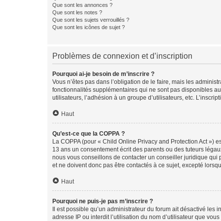
Que sont les annonces ?
Que sont les notes ?
Que sont les sujets verrouillés ?
Que sont les icônes de sujet ?
Problèmes de connexion et d’inscription
Pourquoi ai-je besoin de m’inscrire ?
Vous n’êtes pas dans l’obligation de le faire, mais les adminis
fonctionnalités supplémentaires qui ne sont pas disponibles aux 
utilisateurs, l’adhésion à un groupe d’utilisateurs, etc. L’insc
Haut
Qu’est-ce que la COPPA ?
La COPPA (pour « Child Online Privacy and Protection Act ») es
13 ans un consentement écrit des parents ou des tuteurs légaux
nous vous conseillons de contacter un conseiller juridique qui
et ne doivent donc pas être contactés à ce sujet, excepté lorsq
Haut
Pourquoi ne puis-je pas m’inscrire ?
Il est possible qu’un administrateur du forum ait désactivé les 
adresse IP ou interdit l’utilisation du nom d’utilisateur que vou