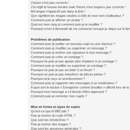
L’heure n’est pas correcte !
J’ai réglé le fuseau horaire mais l’heure n’est toujours pas correcte !
Ma langue n’apparaît pas dans la liste !
Que signifient les images situées à côté de mon nom d’utilisateur ?
Comment puis-je afficher un avatar ?
Quel est mon rang et comment puis-je le modifier ?
Pourquoi m’est-il demandé de me connecter lorsque je clique sur le lien 
Problèmes de publication
Comment puis-je publier un nouveau sujet ou une réponse ?
Comment puis-je modifier ou supprimer un message ?
Comment puis-je insérer une signature à mon message ?
Comment puis-je créer un sondage ?
Pourquoi ne puis-je pas ajouter plus d’options à un sondage ?
Comment puis-je modifier ou supprimer un sondage ?
Pourquoi ne puis-je pas accéder à un forum ?
Pourquoi ne puis-je pas transférer de pièces jointes ?
Pourquoi ai-je reçu un avertissement ?
Comment puis-je rapporter des messages à un modérateur ?
À quoi sert le bouton « Enregistrer comme brouillon » affiché lors de la 
Pourquoi mon message a-t-il besoin d’être approuvé ?
Comment puis-je remonter mes sujets ?
Mise en forme et types de sujets
Qu’est-ce que le BBCode ?
Puis-je insérer du code HTML ?
Que sont les émoticônes ?
Puis-je insérer des images ?
Que sont les annonces générales ?