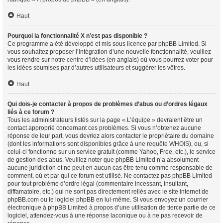
Haut
Pourquoi la fonctionnalité X n’est pas disponible ?
Ce programme a été développé et mis sous licence par phpBB Limited. Si
vous souhaitez proposer l’intégration d’une nouvelle fonctionnalité, veuillez
vous rendre sur
notre centre d’idées
(en anglais) où vous pourrez voter pour
les idées soumises par d’autres utilisateurs et suggérer les vôtres.
Haut
Qui dois-je contacter à propos de problèmes d’abus ou d’ordres légaux
liés à ce forum ?
Tous les administrateurs listés sur la page « L’équipe » devraient être un
contact approprié concernant ces problèmes. Si vous n’obtenez aucune
réponse de leur part, vous devriez alors contacter le propriétaire du domaine
(dont les informations sont disponibles grâce à
une requête WHOIS
), ou, si
celui-ci fonctionne sur un service gratuit (comme Yahoo, Free, etc.), le service
de gestion des abus. Veuillez noter que phpBB Limited n’a absolument
aucune juridiction et ne peut en aucun cas être tenu comme responsable de
comment, où et par qui ce forum est utilisé. Ne contactez pas phpBB Limited
pour tout problème d’ordre légal (commentaire incessant, insultant,
diffamatoire, etc.) qui ne sont pas directement reliés avec le site internet de
phpBB.com ou le logiciel phpBB en lui-même. Si vous envoyez un courrier
électronique à phpBB Limited à propos d’une utilisation de tierce partie de ce
logiciel, attendez-vous à une réponse laconique ou à ne pas recevoir de