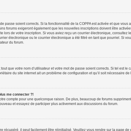
t de passe soient corrects. Si la fonctionnalité de la COPPA est activée et que vous 
ains forums exigeront également que les nouvelles inscriptions doivent être activée
te lors de votre inscription. Si vous aviez reçu un courrier électronique, consultez l
r électronique ou le courrier électronique a été filtré en tant que pourriel. Si vo
rateur du forum.
out que votre nom d’utilisateur et votre mot de passe soient corrects. Si tel est le
iétaire du site internet ait un problème de configuration et qu’il soit nécessaire de l
 plus me connecter ?!
votre compte pour une quelconque raison. De plus, beaucoup de forums suppriment pér
 nouveau et essayez de participer plus activement aux discussions du forum.
 récupéré, il peut facilement être réinitialisé. Veuillez vous rendre sur la page de