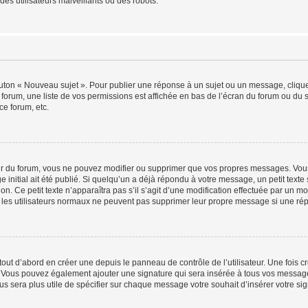
es utilisateurs malveillants ou des robots.
outon « Nouveau sujet ». Pour publier une réponse à un sujet ou un message, cliqu
 forum, une liste de vos permissions est affichée en bas de l’écran du forum ou du
ce forum, etc.
r du forum, vous ne pouvez modifier ou supprimer que vos propres messages. Vou
 initial ait été publié. Si quelqu’un a déjà répondu à votre message, un petit text
ion. Ce petit texte n’apparaîtra pas s’il s’agit d’une modification effectuée par un 
ue les utilisateurs normaux ne peuvent pas supprimer leur propre message si une ré
ut d’abord en créer une depuis le panneau de contrôle de l’utilisateur. Une fois c
ure. Vous pouvez également ajouter une signature qui sera insérée à tous vos mess
 vous sera plus utile de spécifier sur chaque message votre souhait d’insérer votre si